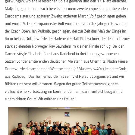
gezwungen, wo er alle restlichen Spiele gewann und den 17. Platz erreichte.
Malý dagegen musste sich bereits in seinem zweiten Spiel dem amtierenden
Europameister und späteren Zweitplatzierten Martin Volf geschlagen geben
und wurde 9. Der Europameister Volf wurde nur vom diesjährigen Gewinner
der Czech Open, Jan Pulkráb, geschlagen, der zur Zeit das Maß der Dinge im
Ricochet ist. Dritter wurde der Radebeuler Ralf Pretzschner, der den im Turnier
stark spielenden Norweger Ray Saunders im kleinen Finale schlug. Bei den
Damen siegte Elisabeth Faust aus Radebeul in drei knapp gewonnenen
Sätzen vor der amtierenden deutschen Meisterin aus Chemnitz, Nadin Friese.
Dritte wurde die amtierende Weltmeisterin (of Masters, w40+) Jeanette Groh
aus Radebeul. Das Turnier wurde mit sehr viel Herzblut organisiert und wir
fühlten uns sehr willkommen. Wegen der guten Teilnehmerzahl gibt es
vielleicht eine Fortsetzung im kommenden Jahr, dann vielleicht sogar mit
einem dritten Court. Wir würden uns freuen!