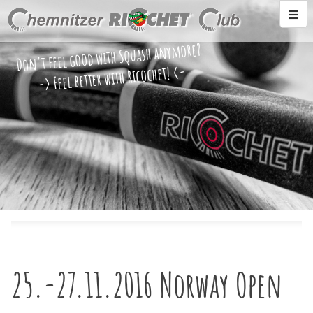
Don't feel good with Squash anymore?
-> Feel better with Ricochet! <-
25.-27.11.2016 Norway Open