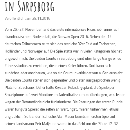
in Sarpsborg
Veröffentlicht am 28.11.2016
Vom 25.-27. November fand das erste internationale Ricochet-Turnier auf
skandinavischem Boden statt, die Norway Open 2016. Neben den 12
deutschen Teilnehmern teilte sich das restliche 32er Feld auf Tschechen,
Holländer und Norweger auf. Die Spielstätte war in vielen Kategorien höchst
ungewöhnlich. Die beiden Courts in Sarpsborg sind über lange Gänge eines
Fitnessstudios zu erreichen, die in einen Keller führen. Dort kann sich
zunächst jeder anschauen, wie so ein Court unverkleidet von außen aussieht.
Die beiden Courts stehen sich gegenüber und bieten ausgesprochen wenig
Platz für Zuschauer. Daher hatte Krystian Kubicki geplant, die Spiele per
Smartphone auf zwei Monitore im Aufenthaltsraum zu übertragen, was leider
wegen der Betonwände nicht funktionierte. Die Paarungen der ersten Runde
waren für gute Spieler, die selten an Wertungsturnieren teilnehmen, etwas
unglücklich. So traf der Tscheche Alan Macor bereits im ersten Spiel auf
seinen Landsmann Petr Malý und wurde in das Feld um die Plätze 17-32