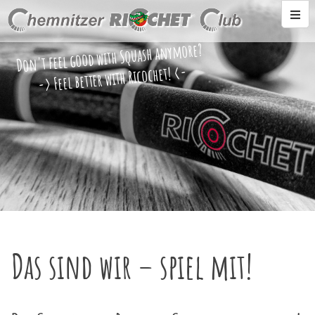
Don't feel good with Squash anymore?
-> Feel better with Ricochet! <-
Das sind wir – spiel mit!