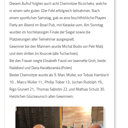
Diesem Aufruf folgten auch acht Chemnitzer Ricochetis, welche
in einem sehr guten 32er Feld erfolgreich teilnahmen. Nach
einem sportlichen Samstag, gab es eine feuchtfröhliche Players
Party am Abend im Bowl Pub, mit Karaoke uvm. Am Sonntag
wurden im hochklassigen Finale der Sieger sowie die
Platzierungen aller Teilnehmer ausgespielt.
Gewinner bei den Männern wurde Michal Bodis vor Petr Malý
und dem dritten Jiri Kruzcek (alle Tschechien).
Bei den Frauen siegte Elisabeth Faust vor Jeannette Groh, beide
Radebeul und Daria Kwiatkowska (Polen)
Bester Chemnitzer wurde als 9. Marc Müller, vor Tobias Hambsch
10. , Marco Müller 11., Phillip Träber 13., Jochen Rudolph 19.,
Rigo Grunert 21., Thomas Sablotni 22. und Mathias Schulz 30.
Herzlichen Glückwunsch allen Gewinnern.