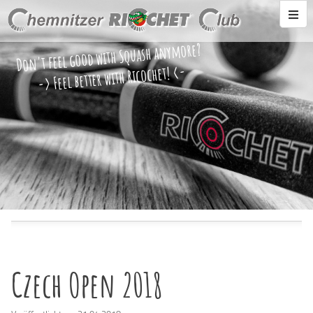
Don't feel good with Squash anymore?
-> Feel better with Ricochet! <-
Czech Open 2018