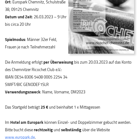
Ort
: Europark Chemnitz, Schulstraße
38, 09125 Chemnitz
Datum und Zeit
: 26.03.2023 – 9 Uhr
bis circa 20 Uhr
Spielmodus
: Männer 32er Feld,
Frauen je nach Teilnehmerzahl
Die Anmeldung erfolgt
per Überweisung
bis zum 20.03.2023 auf das Konto
des Chemnitzer Ricochet Club e.V.:
IBAN DE54 8306 5408 0005 2254 34
SWIFT/BIC GENODEF1SLR
Verwendungszweck
: Name, Vorname, DM2023
Das Startgeld beträgt
25 €
und beinhaltet 1 x Mittagessen
Im
Hotel am Europark
können Einzel- und Doppelzimmer gebucht werden.
Bitte bucht diese
rechtzeitig
und
selbständig
über die Website
www.europark.de
.