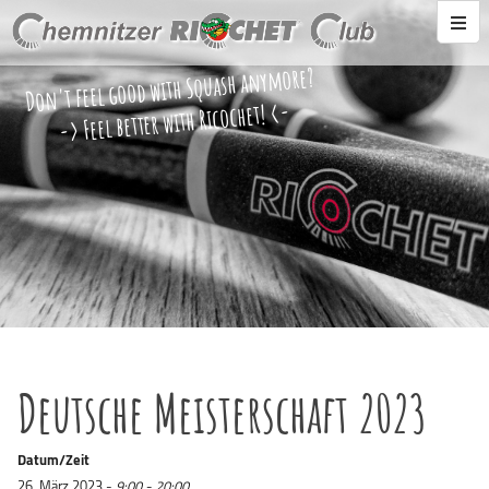
Don't feel good with Squash anymore?
-> Feel better with Ricochet! <-
Deutsche Meisterschaft 2023
Datum/Zeit
26. März 2023 -
9:00 - 20:00