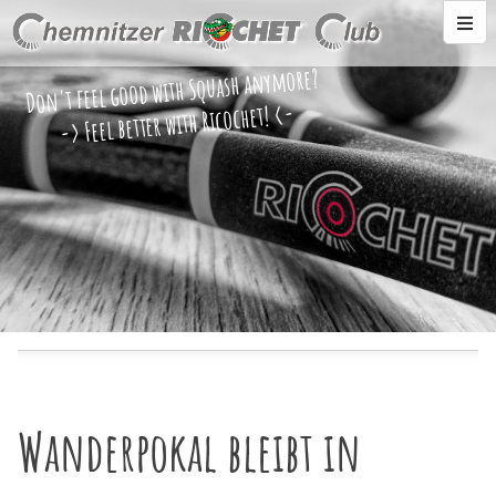
Don't feel good with Squash anymore?
-> Feel better with Ricochet! <-
Wanderpokal bleibt in