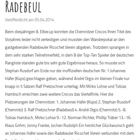
Radebeul
Veröffentlicht am 05.04.2014
Beim diesjährigen 8. Elbecup konnten die Chemnitzer Crocos Ihren Titel des
Vorjahres leider nicht verteidigen und mussten den Wanderpokal an den
gastgebenden Radebeuler Ricochet Verein abgeben. Trotzdem sprangen in
dem sehr starken Teilnehmerfeld, in dem 8 der Top-Ten Spieler der deutschen
Rangliste standen gute bis sehr gute Ergebnisse heraus. So musste sich
Stephan Rusdorf am Ende nur der inoffiziellen deutschen Nr. 1 Johannes
Häfer (Küps) geschlagen geben, während André Orgis im kleinen Finale nur
knapp in 5 Sätzen Ralf Pretzschner unterlag. Mit Mirko Lohse und Tobias
Hambsch erreichten zwei weitere Crocos das Viertelfinle. Hier die
Platzierungen der Chemnitzer: 1. Johannes Häfer (Küps) 2. Stephan Rusdorf
(Chemnitz) 3. Ralf Pretzschner (Radebeul) 4. André Orgis (Chemnitz) 5.-8.
Tobias Hambsch, Mirko Lohse 9.-12. Norman Richter, Phillip Träber 13.-16.
Klaus Grihm, Jonny Franke, Jochen Rudolph Ein herzlicher Glückwunsch geht
an Johannes Häfer sowie den Radebeuler Ricochet Verein verbunden mit dem