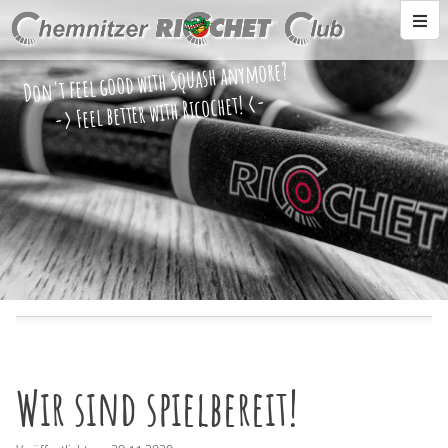
Don't feel good with Squash anymore?
-> Feel better with Ricochet! <-
Wir sind spielbereit!