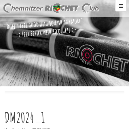
Don't feel good with Squash anymore?
-> Feel better with Ricochet! <-
DM2024_1