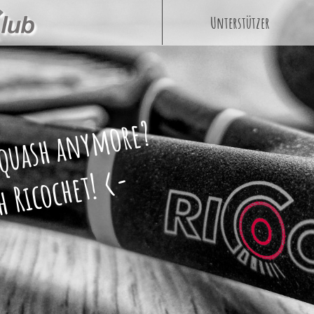
Unterstützer
Squash anymore?
 Ricochet! <-