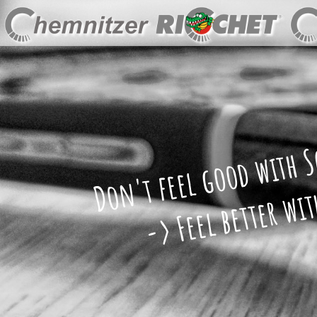
Don't feel good with 
-> Feel better with