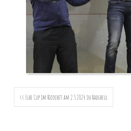
<< Elbe Cup im Ricochet am 2.3.2024 in Radebeul