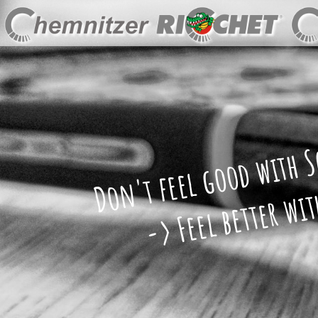
Don't feel good with 
-> Feel better with