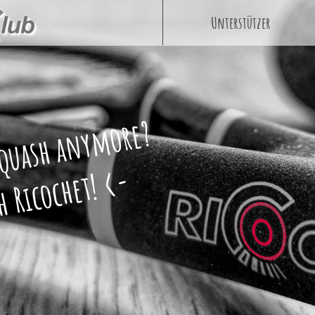
Unterstützer
Squash anymore?
 Ricochet! <-