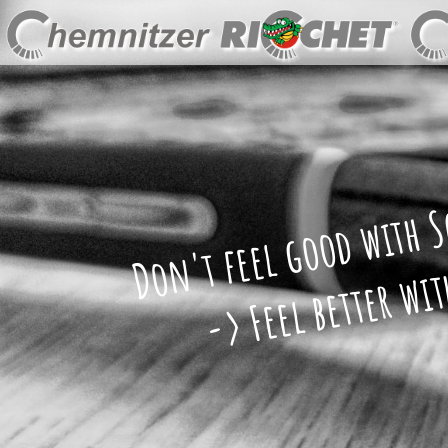
Don't feel good with 
-> Feel better with