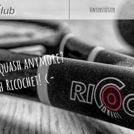
Unterstützer
Squash anymore?
 Ricochet! <-