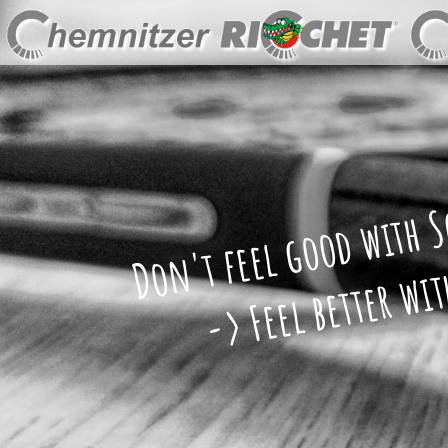
Don't feel good with 
-> Feel better with