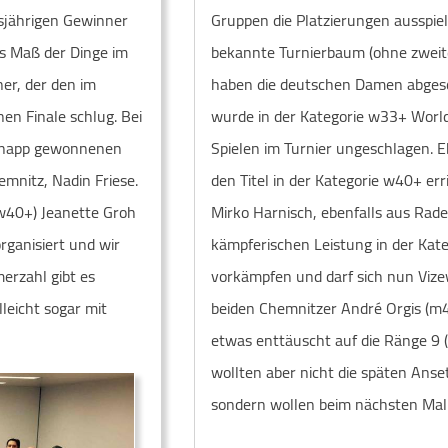
sjährigen Gewinner
Gruppen die Platzierungen ausspiel
as Maß der Dinge im
bekannte Turnierbaum (ohne zweite
ner, der den im
haben die deutschen Damen abgesc
en Finale schlug. Bei
wurde in der Kategorie w33+ World
 knapp gewonnenen
Spielen im Turnier ungeschlagen. 
mnitz, Nadin Friese.
den Titel in der Kategorie w40+ er
 w40+) Jeanette Groh
Mirko Harnisch, ebenfalls aus Rade
rganisiert und wir
kämpferischen Leistung in der Kat
erzahl gibt es
vorkämpfen und darf sich nun Vize
leicht sogar mit
beiden Chemnitzer André Orgis (m
etwas enttäuscht auf die Ränge 9 (
wollten aber nicht die späten Ans
sondern wollen beim nächsten Mal 