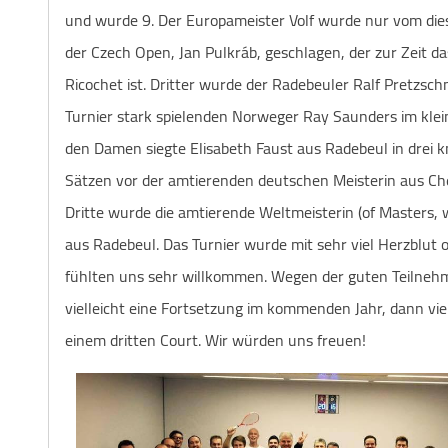
und wurde 9. Der Europameister Volf wurde nur vom die
der Czech Open, Jan Pulkráb, geschlagen, der zur Zeit d
Ricochet ist. Dritter wurde der Radebeuler Ralf Pretzsch
Turnier stark spielenden Norweger Ray Saunders im klein
den Damen siegte Elisabeth Faust aus Radebeul in drei
Sätzen vor der amtierenden deutschen Meisterin aus Che
Dritte wurde die amtierende Weltmeisterin (of Masters,
aus Radebeul. Das Turnier wurde mit sehr viel Herzblut o
fühlten uns sehr willkommen. Wegen der guten Teilnehm
vielleicht eine Fortsetzung im kommenden Jahr, dann viel
einem dritten Court. Wir würden uns freuen!