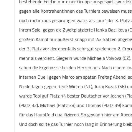
bestehende Feld in nur einer Gruppe ausgespielt wurde 
gegen alle Kontrahentinnen des Turniers beweisen musst
noch mehr raus gesprungen wäre, als „nur“ der 3. Platz z
Ihrem Spiel gegen die Zweitplatzierte Hanka Bacilkova (C
großem Kampf nur äußerst knapp mit 2:3 Sätzen abgebe
der 3. Platz vor der ebenfalls sehr gut spielenden 2. Cr
mehr als verdient. Siegerin wurde Michaela Volvova (CZ)
sahen die Ergebnisse bei den Herren aus. Nach einem kn
internen Duell gegen Marco am späten Freitag Abend, s
Niederlagen gegen René Wieten (NL), Juraj Kozak (SK) un
wurde Tobi auf Platz 14 bester Deutscher vor Jochen (Pl
(Platz 32). Michael (Platz 38) und Thomas (Platz 39) konn
für das Hauptfeld qualifizieren. So gewann hier am Abend 
Und doch sollte das Turnier noch lang in Erinnerung blei