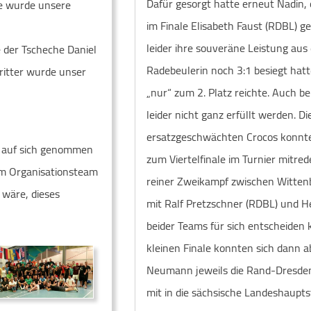
Dafür gesorgt hatte erneut Nadin, 
te wurde unsere
im Finale Elisabeth Faust (RDBL) g
leider ihre souveräne Leistung aus 
 der Tscheche Daniel
Radebeulerin noch 3:1 besiegt hatt
ritter wurde unser
„nur“ zum 2. Platz reichte. Auch 
leider nicht ganz erfüllt werden. 
ersatzgeschwächten Crocos konnten
e auf sich genommen
zum Viertelfinale im Turnier mitred
em Organisationsteam
reiner Zweikampf zwischen Wittenb
 wäre, dieses
mit Ralf Pretzschner (RDBL) und He
beider Teams für sich entscheiden
kleinen Finale konnten sich dann a
Neumann jeweils die Rand-Dresdene
mit in die sächsische Landeshaupt