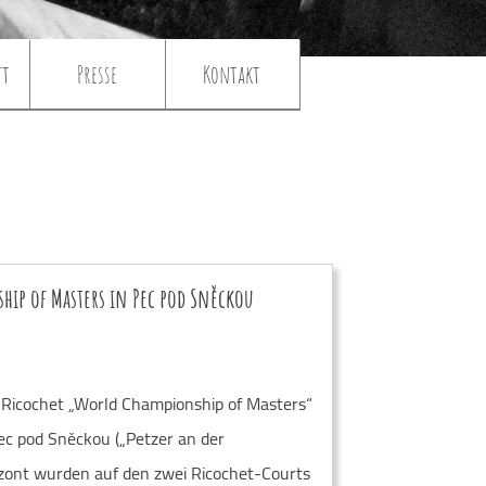
ft
Presse
Kontakt
hip of Masters in Pec pod Sněckou
 Ricochet „World Championship of Masters“
ec pod Sněckou („Petzer an der
izont wurden auf den zwei Ricochet-Courts