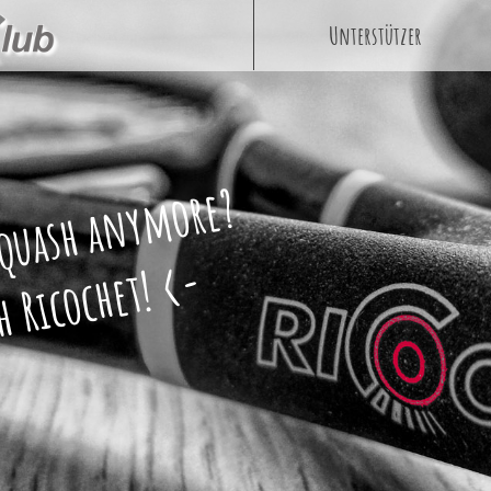
Unterstützer
Squash anymore?
 Ricochet! <-