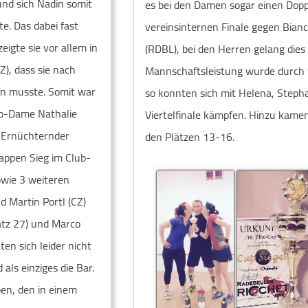
und sich Nadin somit
es bei den Damen sogar einen Doppe
e. Das dabei fast
vereinsinternen Finale gegen Bianc
eigte sie vor allem in
(RDBL), bei den Herren gelang dies
Z), dass sie nach
Mannschaftsleistung wurde durch 
n musste. Somit war
so konnten sich mit Helena, Stepha
oco-Dame Nathalie
Viertelfinale kämpfen. Hinzu kame
. Ernüchternder
den Plätzen 13-16.
appen Sieg im Club-
owie 3 weiteren
d Martin Portl (CZ)
atz 27) und Marco
ten sich leider nicht
als einziges die Bar.
ben, den in einem