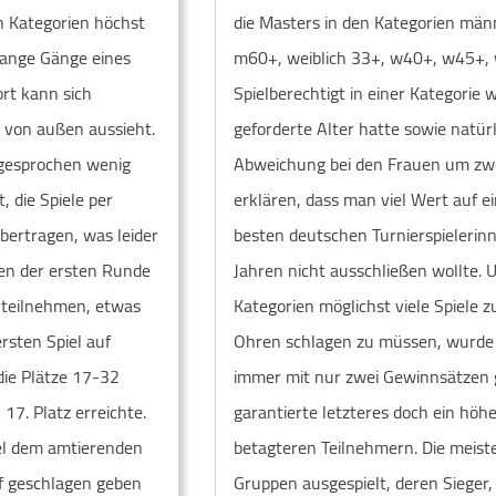
en Kategorien höchst
die Masters in den Kategorien mä
lange Gänge eines
m60+, weiblich 33+, w40+, w45+,
ort kann sich
Spielberechtigt in einer Kategorie 
t von außen aussieht.
geforderte Alter hatte sowie natürl
sgesprochen wenig
Abweichung bei den Frauen um zwe
, die Spiele per
erklären, dass man viel Wert auf ei
ertragen, was leider
besten deutschen Turnierspielerinn
en der ersten Runde
Jahren nicht ausschließen wollte. 
n teilnehmen, etwas
Kategorien möglichst viele Spiele 
rsten Spiel auf
Ohren schlagen zu müssen, wurde 
ie Plätze 17-32
immer mit nur zwei Gewinnsätzen g
17. Platz erreichte.
garantierte letzteres doch ein höh
iel dem amtierenden
betagteren Teilnehmern. Die meist
lf geschlagen geben
Gruppen ausgespielt, deren Sieger, 