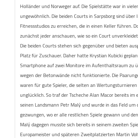
Holländer und Norweger auf. Die Spielstätte war in viel
ungewöhnlich. Die beiden Courts in Sarpsborg sind über 
Fitnessstudios zu erreichen, die in einen Keller führen. D
zunächst jeder anschauen, wie so ein Court unverkleide
Die beiden Courts stehen sich gegenüber und bieten au
Platz für Zuschauer. Daher hatte Krystian Kubicki geplant
Smartphone auf zwei Monitore im Aufenthaltsraum zu üb
wegen der Betonwände nicht funktionierte. Die Paarung
waren für gute Spieler, die selten an Wertungsturniere
unglücklich. So traf der Tscheche Alan Macor bereits im e
seinen Landsmann Petr Malý und wurde in das Feld um d
gezwungen, wo er alle restlichen Spiele gewann und den 
Malý dagegen musste sich bereits in seinem zweiten Sp
Europameister und späteren Zweitplatzierten Martin Vo